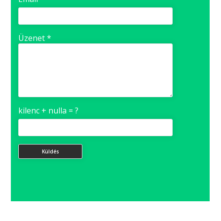
Üzenet *
kilenc + nulla = ?