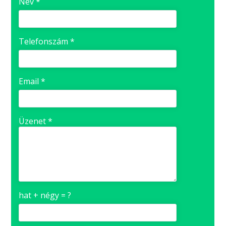
Név *
Telefonszám *
Email *
Üzenet *
hat + négy = ?