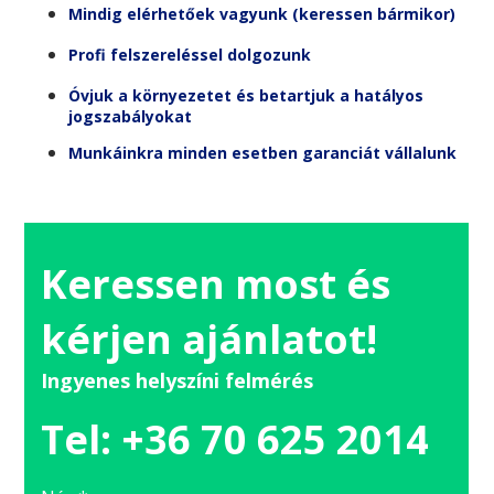
Mindig elérhetőek vagyunk (keressen bármikor)
Profi felszereléssel dolgozunk
Óvjuk a környezetet és betartjuk a hatályos
jogszabályokat
Munkáinkra minden esetben garanciát vállalunk
Keressen most és
kérjen ajánlatot!
Ingyenes helyszíni felmérés
Tel: +36 70 625 2014